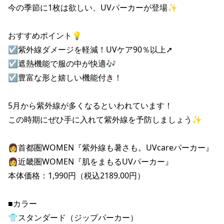
今の季節に1枚は欲しい、UVパーカーが登場✨

おすすめポイント💡

☑紫外線ダメージを軽減！UVケア90％以上➚

☑遮熱機能で服の中が快適🎶

☑豊富な形と嬉しい機能付き！

5月から紫外線が多くなるといわれています！

この時期にぜひ手に入れて紫外線を予防しましょう✨

👩首都圏WOMEN『紫外線も暑さも。UVcareパーカー』

👩近畿圏WOMEN『肌をまもるUVパーカー』

本体価格：1,990円（税込2189.00円）

■カラー

👕スタンダード（ジップパーカー）
