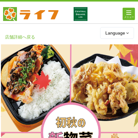
ホーム
Language
店舗詳細へ戻る
店舗・チラシ情報
ライフの
オンラインストア
ライフ
ネットスーパー
企業情報
IR情報