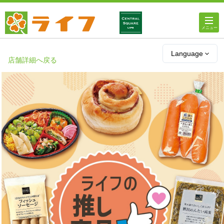
ホーム
Language
店舗詳細へ戻る
店舗・チラシ情報
ライフの
オンラインストア
ライフ
ネットスーパー
企業情報
IR情報