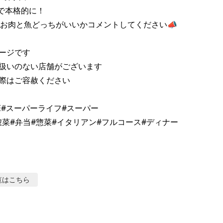
feで本格的に！

お肉と魚どっちがいいかコメントしてください📣

ージです

扱いのない店舗がございます

際はご容赦ください

FE#スーパーライフ#スーパー

覧はこちら