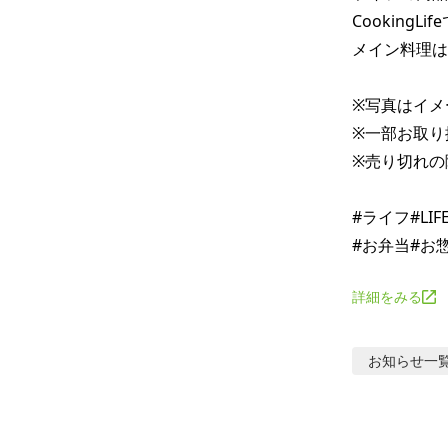
CookingLi
メイン料理は
※写真はイメ
※一部お取り
※売り切れの
#ライフ#LI
詳細をみる
お知らせ
一