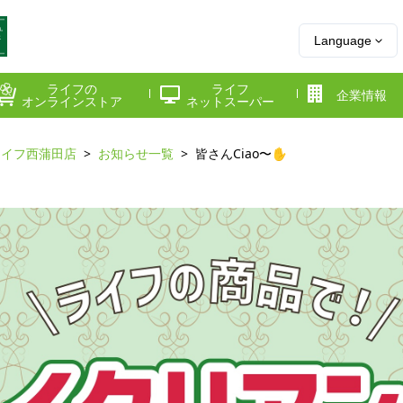
Language
ライフの
ライフ
企業情報
オンラインストア
ネットスーパー
ライフ西蒲田店
お知らせ一覧
皆さんCiao〜✋
県
神奈川県
千葉県
府
京都府
兵庫県