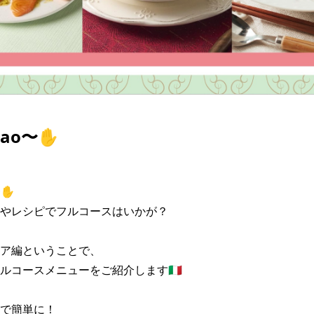
iao〜✋
✋

やレシピでフルコースはいかが？

ア編ということで、

コースメニューをご紹介します🇮🇹

で簡単に！
