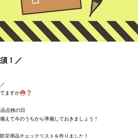
須！／
／

てますか⛑❓

用品点検の日

備えて今のうちから準備しておきましょう！

防災用品チェックリストを作りました！
