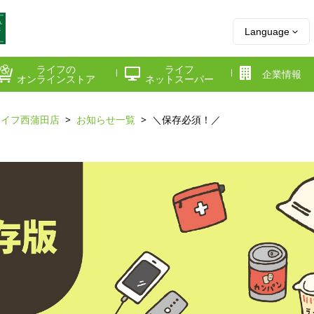
Language
ライフの
ライフ
企業情報
オンラインストア
ネットスーパー
ライフ西蒲田店
お知らせ一覧
＼保存必須！／
県
神奈川県
千葉県
府
京都府
兵庫県