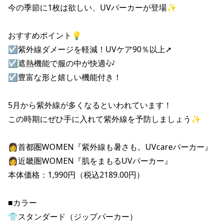
今の季節に1枚は欲しい、UVパーカーが登場✨

おすすめポイント💡

☑紫外線ダメージを軽減！UVケア90％以上➚

☑遮熱機能で服の中が快適🎶

☑豊富な形と嬉しい機能付き！

5月から紫外線が多くなるといわれています！

この時期にぜひ手に入れて紫外線を予防しましょう✨

👩首都圏WOMEN『紫外線も暑さも。UVcareパーカー』

👩近畿圏WOMEN『肌をまもるUVパーカー』

本体価格：1,990円（税込2189.00円）

■カラー

👕スタンダード（ジップパーカー）
