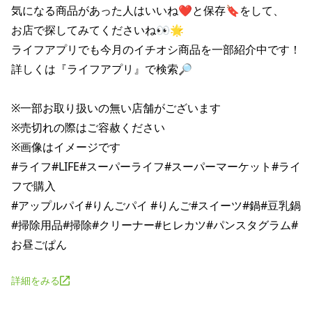
気になる商品があった人はいいね❤と保存🔖をして、

お店で探してみてくださいね👀🌟

ライフアプリでも今月のイチオシ商品を一部紹介中です！

詳しくは『ライフアプリ』で検索🔎

※一部お取り扱いの無い店舗がございます

※売切れの際はご容赦ください

※画像はイメージです

#ライフ#LIFE#スーパーライフ#スーパーマーケット#ライ
フで購入

#アップルパイ#りんごパイ #りんご#スイーツ#鍋#豆乳鍋

#掃除用品#掃除#クリーナー#ヒレカツ#パンスタグラム#
詳細をみる