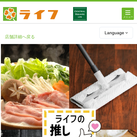
ホーム
Language
店舗詳細へ戻る
店舗・チラシ情報
ライフの
オンラインストア
ライフ
ネットスーパー
企業情報
IR情報