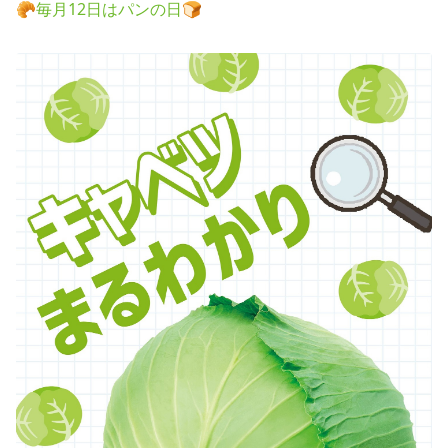
🥐毎月12日はパンの日🍞