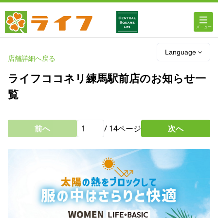
ホーム
Language
店舗詳細へ戻る
店舗・チラシ情報
ライフココネリ練馬駅前店のお知らせ一
覧
ライフの
オンラインストア
前へ
/
14
ページ
次へ
ライフ
ネットスーパー
企業情報
IR情報