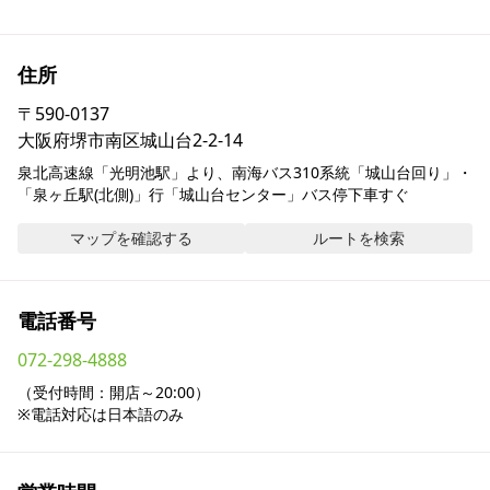
採用情報
住所
お問い合わせ
〒
590-0137
大阪府堺市南区城山台2-2-14
Contact us in English
泉北高速線「光明池駅」より、南海バス310系統「城山台回り」・
「泉ヶ丘駅(北側)」行「城山台センター」バス停下車すぐ
マップを確認する
ルートを検索
電話番号
072-298-4888
（受付時間：開店～20:00）

※電話対応は日本語のみ