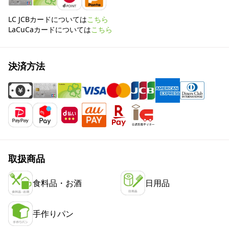
LC JCBカードについては
こちら
LaCuCaカードについては
こちら
決済方法
取扱商品
食料品・お酒
日用品
手作りパン