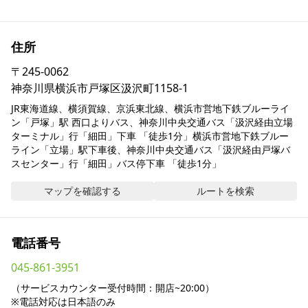
採用情報
住所
お問い合わせ
〒
245-0062
神奈川県横浜市戸塚区汲沢町1158-1
Contact us in English
JR東海道線、横須賀線、京浜東北線、横浜市営地下鉄ブルーライ
ン「戸塚」駅 西口よりバス、神奈川中央交通バス「汲沢経由立場
ターミナル」行「細田」下車 「徒歩1分」横浜市営地下鉄ブルー
ライン「立場」駅下車後、神奈川中央交通バス「汲沢経由戸塚バ
スセンター」行「細田」バス停下車 「徒歩1分」
マップを確認する
ルートを検索
電話番号
045-861-3951
（サービスカウンター受付時間：開店~20:00）

※電話対応は日本語のみ