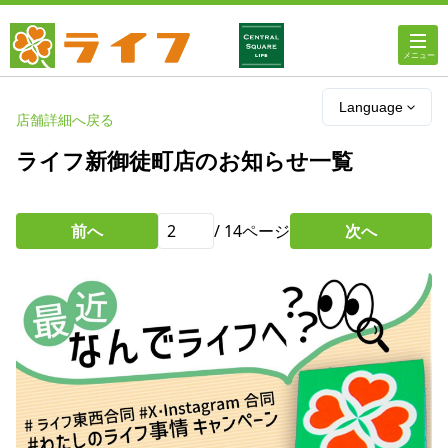
ホーム
Language
店舗詳細へ戻る
店舗・チラシ情報
ライフ新御徒町店のお知らせ一覧
ライフの
オンラインストア
前へ
/
14
ページ
次へ
ライフ
ネットスーパー
企業情報
IR情報