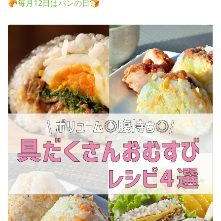
🥐毎月12日はパンの日🍞