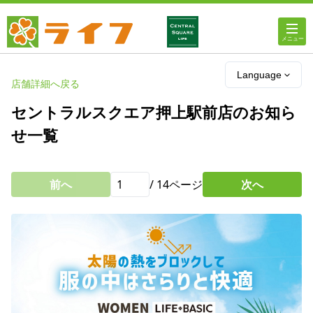
ホーム
Language
店舗詳細へ戻る
店舗・チラシ情報
セントラルスクエア押上駅前店のお知ら
せ一覧
ライフの
オンラインストア
前へ
/
14
ページ
次へ
ライフ
ネットスーパー
企業情報
IR情報