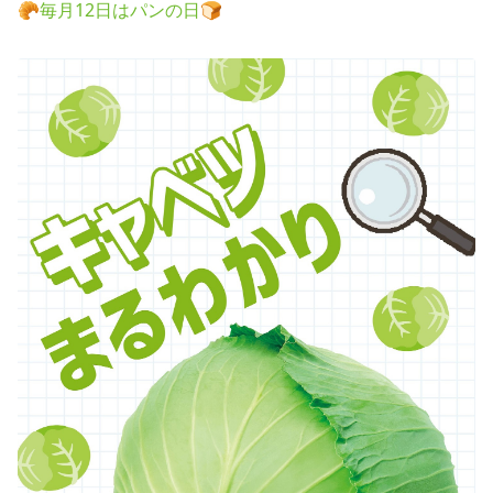
🥐毎月12日はパンの日🍞