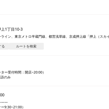
1丁目10-3
ライン、東京メトロ半蔵門線、都営浅草線、京成押上線「押上（スカイツ
する
ルートを検索
ー受付時間：開店~20:00）

本語のみ
:00
――

:30~21:00）