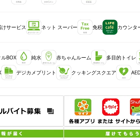
届けサービス
ネット スーパー
免税
カウンタ
ルBOX
純水
赤ちゃんルーム
多目的トイレ
X
デジカメプリント
クッキングスクエア
AE