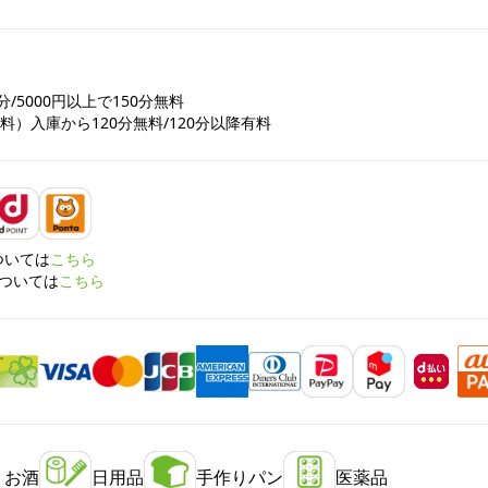
分/5000円以上で150分無料

料）入庫から120分無料/120分以降有料
については
こちら
については
こちら
・お酒
日用品
手作りパン
医薬品