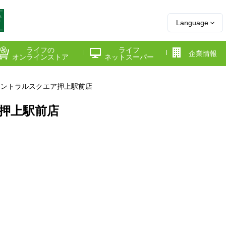
Language
ライフの
ライフ
企業情報
オンラインストア
ネットスーパー
セントラルスクエア押上駅前店
押上駅前店
県
神奈川県
千葉県
府
京都府
兵庫県