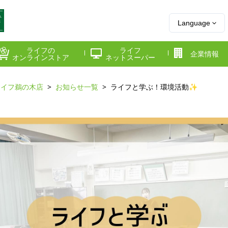
Language
ライフの
ライフ
企業情報
オンラインストア
ネットスーパー
ライフ鵜の木店
お知らせ一覧
ライフと学ぶ！環境活動✨
県
神奈川県
千葉県
府
京都府
兵庫県