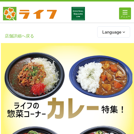
ホーム
Language
店舗詳細へ戻る
店舗・チラシ情報
ライフの
オンラインストア
ライフ
ネットスーパー
企業情報
IR情報