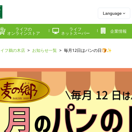
Language
ライフの
ライフ
企業情報
オンラインストア
ネットスーパー
ライフ鵜の木店
お知らせ一覧
毎月12日はパンの日🍞✨
県
神奈川県
千葉県
府
京都府
兵庫県