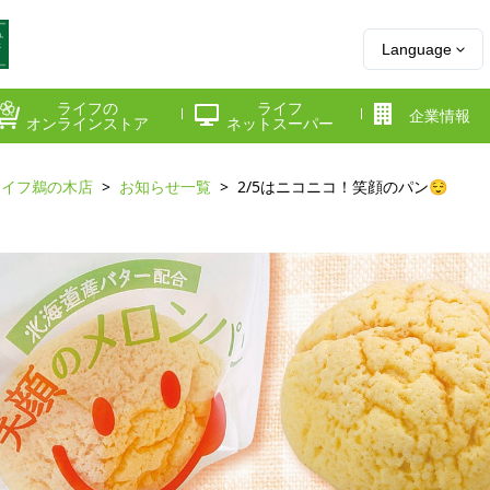
Language
ライフの
ライフ
企業情報
オンラインストア
ネットスーパー
ライフ鵜の木店
お知らせ一覧
2/5はニコニコ！笑顔のパン😌
県
神奈川県
千葉県
府
京都府
兵庫県