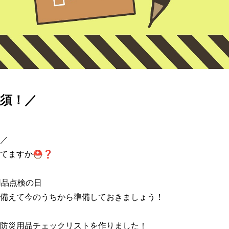
須！／
／

てますか⛑❓

用品点検の日

備えて今のうちから準備しておきましょう！

防災用品チェックリストを作りました！
