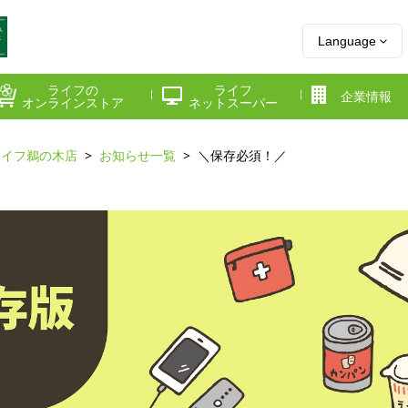
Language
ライフの
ライフ
企業情報
オンラインストア
ネットスーパー
ライフ鵜の木店
お知らせ一覧
＼保存必須！／
県
神奈川県
千葉県
府
京都府
兵庫県