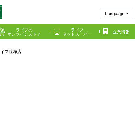
Language
ライフの
ライフ
企業情報
オンラインストア
ネットスーパー
ライフ笹塚店
県
神奈川県
千葉県
府
京都府
兵庫県