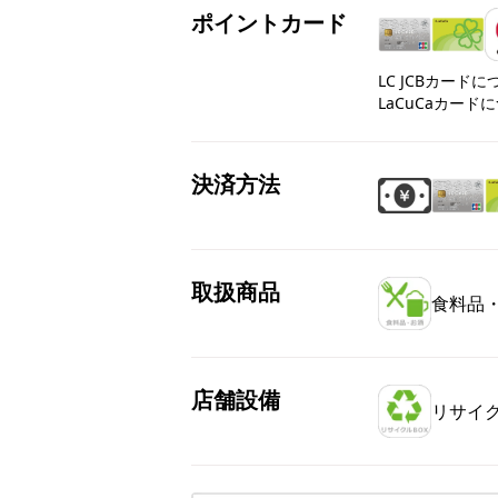
ポイントカード
LC JCBカード
LaCuCaカード
決済方法
取扱商品
食料品
店舗設備
リサイク