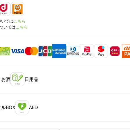
については
こちら
については
こちら
・お酒
日用品
ルBOX
AED