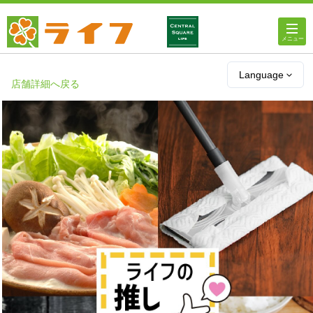
ホーム
Language
店舗詳細へ戻る
店舗・チラシ情報
ライフの
オンラインストア
ライフ
ネットスーパー
企業情報
IR情報