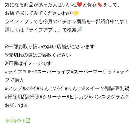
気になる商品があった人はいいね❤と保存🔖をして、

お店で探してみてくださいね👀🌟

ライフアプリでも今月のイチオシ商品を一部紹介中です！

詳しくは『ライフアプリ』で検索🔎

※一部お取り扱いの無い店舗がございます

※売切れの際はご容赦ください

※画像はイメージです

#ライフ#LIFE#スーパーライフ#スーパーマーケット#ライ
フで購入

#アップルパイ#りんごパイ #りんご#スイーツ#鍋#豆乳鍋

#掃除用品#掃除#クリーナー#ヒレカツ#パンスタグラム#
詳細をみる