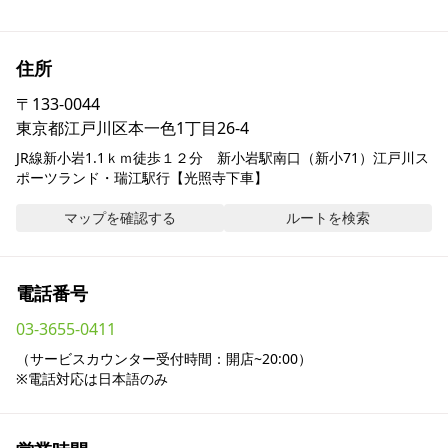
採用情報
住所
お問い合わせ
〒
133-0044
東京都江戸川区本一色1丁目26-4
Contact us in English
JR線新小岩1.1ｋｍ徒歩１２分　新小岩駅南口（新小71）江戸川ス
ポーツランド・瑞江駅行【光照寺下車】
マップを確認する
ルートを検索
電話番号
03-3655-0411
（サービスカウンター受付時間：開店~20:00）

※電話対応は日本語のみ