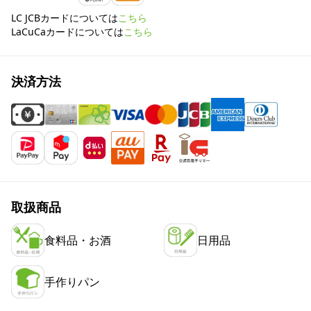
LC JCBカードについては
こちら
LaCuCaカードについては
こちら
決済方法
取扱商品
食料品・お酒
日用品
手作りパン