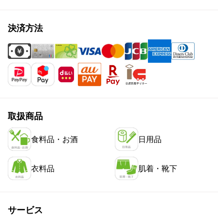
決済方法
取扱商品
食料品・お酒
日用品
衣料品
肌着・靴下
サービス