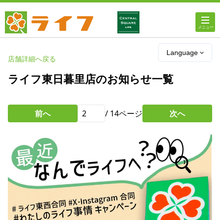
ホーム
Language
店舗詳細へ戻る
店舗・チラシ情報
ライフ東日暮里店のお知らせ一覧
ライフの
オンラインストア
前へ
/
14
ページ
次へ
ライフ
ネットスーパー
企業情報
IR情報