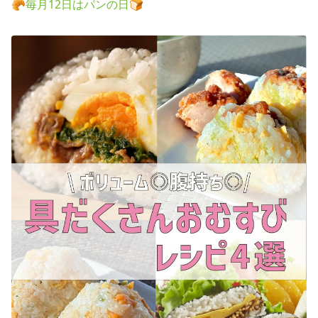
🥐毎月12日はパンの日🍞