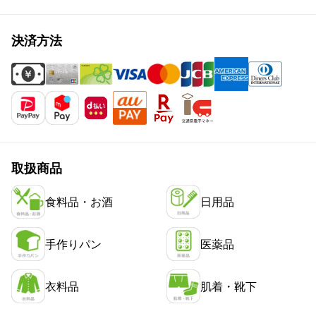
決済方法
取扱商品
食料品・お酒
日用品
手作りパン
医薬品
衣料品
肌着・靴下