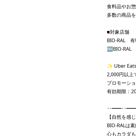
食料品やお惣
多数の商品を
■対象店舗

BIO-RAL
🆕BIO-R
✨ Uber 
2,000円以上
プロモーション
有効期限：202
･･━━･･━━
【自然を感じ
BIO-RAL
心もカラダも