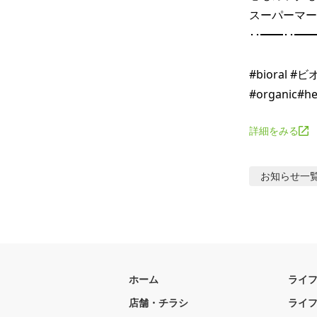
スーパーマー
･･━━･･━━
#bioral 
詳細をみる
お知らせ
一
ホーム
ライ
店舗・チラシ
ライ