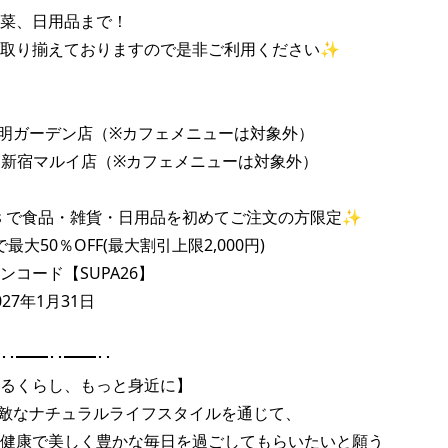
菜、日用品まで！

取り揃えておりますので是非ご利用ください✨

　有明ガーデン店（※カフェメニューは対象外）

AL　新宿マルイ店（※カフェメニューは対象外）

Eats で食品・雑貨・日用品を初めてご注文の方限定✨

で最大50％OFF(最大割引上限2,000円)

コード【SUPA26】

7年1月31日

･･━━･･━━･･

るくらし、もっと身近に】

は素敵なナチュラルライフスタイルを通じて、

健康で美しく豊かな毎日を過ごしてもらいたいと願う
