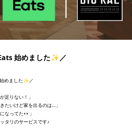
 Eats 始めました✨／
ts 始めました✨／

が足りない！」

きたいけど家を出るのは…」

になってた👀」

ッタリのサービスです♪
