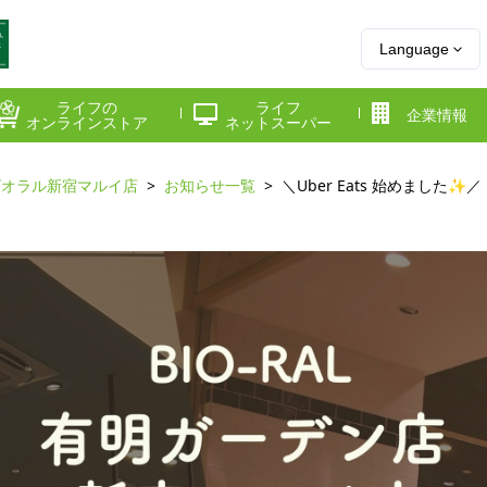
Language
ライフの
ライフ
企業情報
オンラインストア
ネットスーパー
ビオラル新宿マルイ店
お知らせ一覧
＼Uber Eats 始めました✨／
県
神奈川県
千葉県
府
京都府
兵庫県