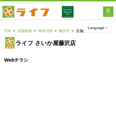
ホーム
Language
TOP
店舗検索
神奈川県
藤沢市
店舗詳細
店舗・チラシ情報
ライフ さいか屋藤沢店
ライフの
オンラインストア
Webチラシ
ライフ
ネットスーパー
企業情報
IR情報