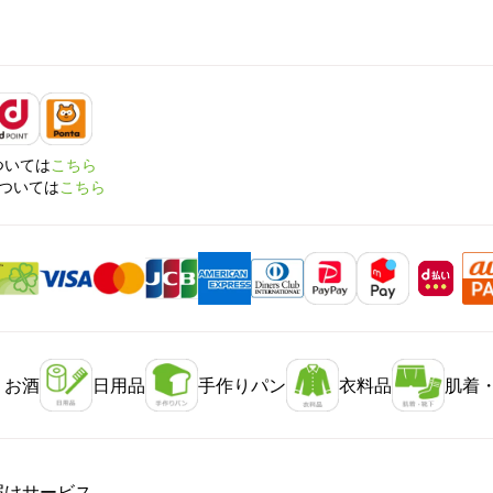
については
こちら
については
こちら
・お酒
日用品
手作りパン
衣料品
肌着
届けサービス