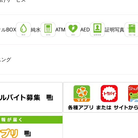
ルBOX
純水
ATM
AED
証明写真
ニング