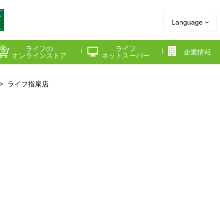
Language
ライフの
ライフ
企業情報
オンラインストア
ネットスーパー
ライフ指扇店
県
神奈川県
千葉県
府
京都府
兵庫県