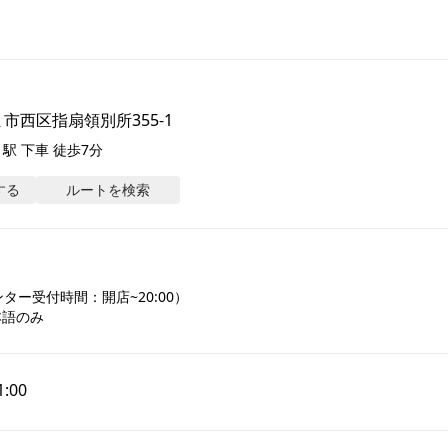
市西区指扇領別所355-1
駅 下車 徒歩7分
する
ルートを検索
ー受付時間：開店~20:00）

本語のみ
1:00