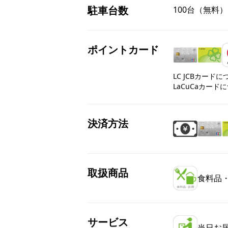
駐車台数
100台（無料）
ポイントカード
LC JCBカード
LaCuCaカード
決済方法
取扱商品
食料品
サービス
当日お