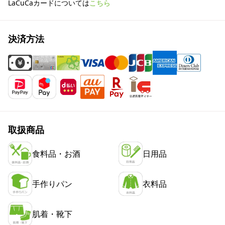
LaCuCaカードについては
こちら
決済方法
取扱商品
食料品・お酒
日用品
手作りパン
衣料品
肌着・靴下