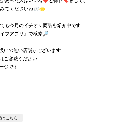
があった人はいいね❤と保存🔖をして、

みてくださいね👀🌟

でも今月のイチオシ商品を紹介中です！

イフアプリ』で検索🔎

扱いの無い店舗がございます

はご容赦ください

ージです

覧はこちら