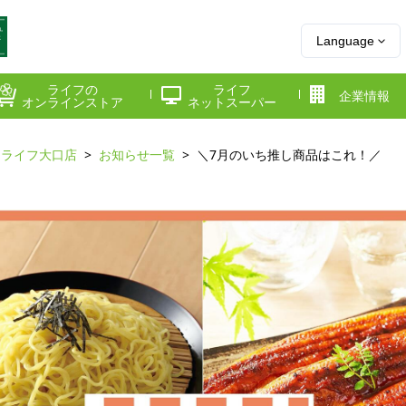
Language
ライフの
ライフ
企業情報
オンラインストア
ネットスーパー
ライフ大口店
お知らせ一覧
＼7月のいち推し商品はこれ！／
県
神奈川県
千葉県
府
京都府
兵庫県