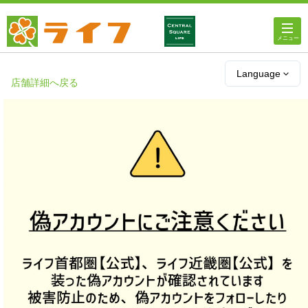
ホーム
Language
店舗詳細へ戻る
店舗・チラシ情報
ライフの
オンラインストア
ライフ
ネットスーパー
企業情報
IR情報