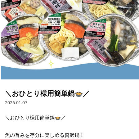
採用情報
お問い合わせ
Contact us in English
＼おひとり様用簡単鍋🍲／
2026.01.07
＼おひとり様用簡単鍋🍲／

魚の旨みを存分に楽しめる贅沢鍋！
