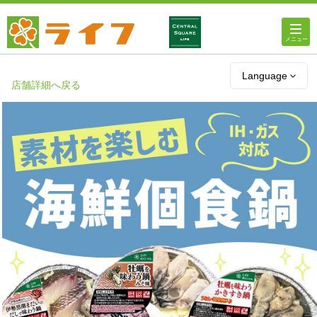
ホーム
Language
店舗詳細へ戻る
店舗・チラシ情報
ライフの
オンラインストア
ライフ
ネットスーパー
企業情報
IR情報