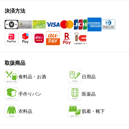
決済方法
取扱商品
食料品・お酒
日用品
手作りパン
医薬品
衣料品
肌着・靴下