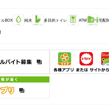
ルBOX
純水
多目的トイレ
ATM
宅配B
機