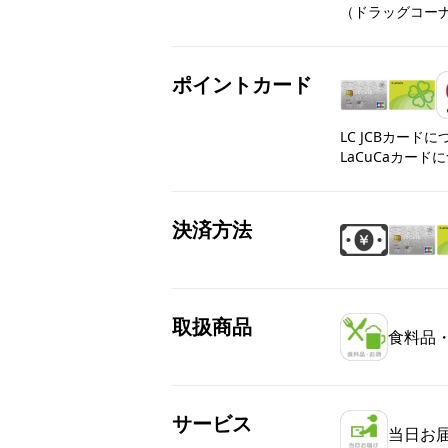
（ドラッグコーナー9
ポイントカード
LC JCBカード
LaCuCaカード
決済方法
取扱商品
食料品
サービス
当日お