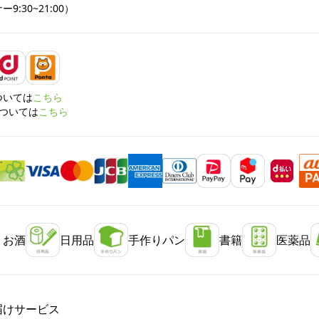
:30~21:00）
については
こちら
については
こちら
・お酒
日用品
手作りパン
書籍
医薬品
届けサービス