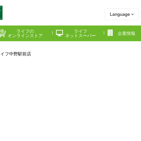
Language
ライフの
ライフ
企業情報
オンラインストア
ネットスーパー
ライフ中野駅前店
県
神奈川県
千葉県
府
京都府
兵庫県