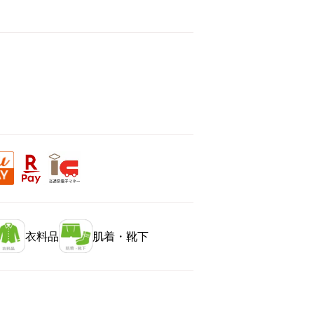
衣料品
肌着・靴下