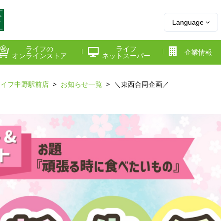
Language
ライフの
ライフ
企業情報
オンラインストア
ネットスーパー
ライフ中野駅前店
お知らせ一覧
＼東西合同企画／
県
神奈川県
千葉県
府
京都府
兵庫県