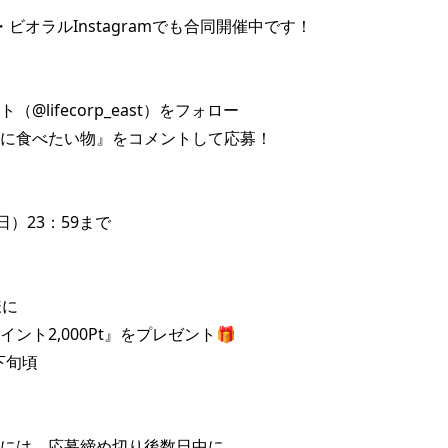
ビオラルInstagramでも合同開催中です！

@lifecorp_east）をフォロー

に食べたい物』をコメントして応募！

（日）23：59まで

に

ント2,000Pt』をプレゼント🎁

旬頃

には、応募締め切り後数日中に
