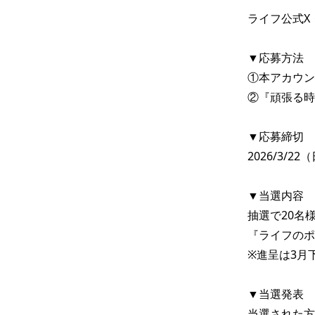
ライフ公式X・
▼応募方法

①本アカウント（
②『頑張る時
▼応募締切

2026/3/22
▼当選内容

抽選で20名様
『ライフのポイ
※進呈は3月下
▼当選発表

当選された方