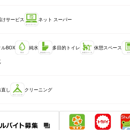
届けサービス
ネット スーパー
ルBOX
純水
多目的トイレ
休憩スペース
真
お直し
クリーニング