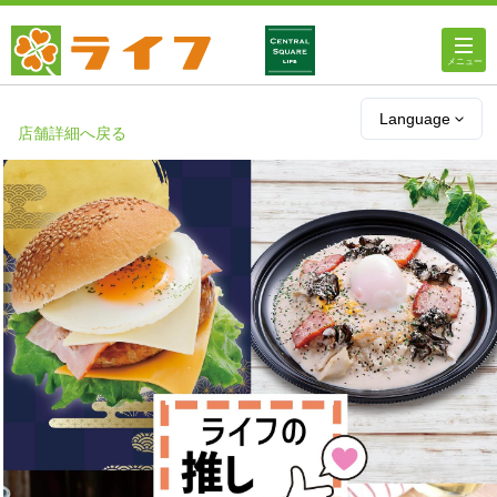
ホーム
Language
店舗詳細へ戻る
店舗・チラシ情報
ライフの
オンラインストア
ライフ
ネットスーパー
企業情報
IR情報