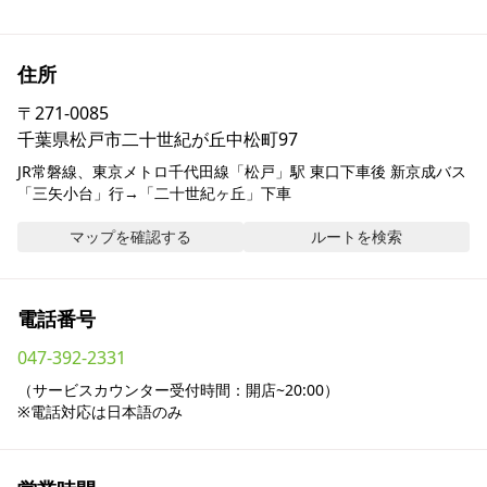
採用情報
住所
お問い合わせ
〒
271-0085
千葉県松戸市二十世紀が丘中松町97
Contact us in English
JR常磐線、東京メトロ千代田線「松戸」駅 東口下車後 新京成バス
「三矢小台」行→「二十世紀ヶ丘」下車
マップを確認する
ルートを検索
電話番号
047-392-2331
（サービスカウンター受付時間：開店~20:00）

※電話対応は日本語のみ