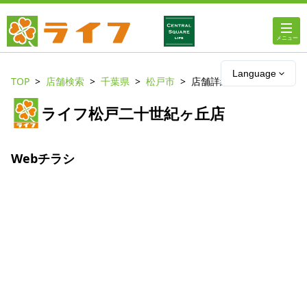
ホーム
Language
TOP
店舗検索
千葉県
松戸市
店舗詳細
店舗・チラシ情報
ライフ松戸二十世紀ヶ丘店
ライフの
オンラインストア
Webチラシ
ライフ
ネットスーパー
企業情報
IR情報