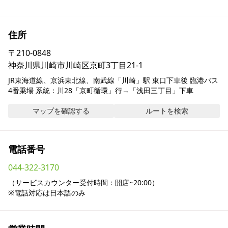
採用情報
住所
お問い合わせ
〒
210-0848
神奈川県川崎市川崎区京町3丁目21-1
Contact us in English
JR東海道線、京浜東北線、南武線「川崎」駅 東口下車後 臨港バス 
4番乗場 系統：川28「京町循環」行→「浅田三丁目」下車
マップを確認する
ルートを検索
電話番号
044-322-3170
（サービスカウンター受付時間：開店~20:00）

※電話対応は日本語のみ