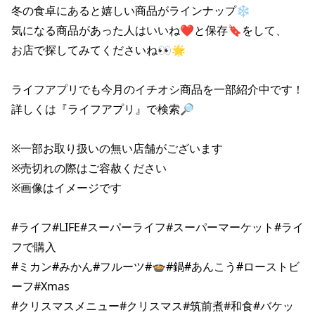
冬の食卓にあると嬉しい商品がラインナップ❄

気になる商品があった人はいいね❤と保存🔖をして、

お店で探してみてくださいね👀🌟

ライフアプリでも今月のイチオシ商品を一部紹介中です！

詳しくは『ライフアプリ』で検索🔎

※一部お取り扱いの無い店舗がございます

※売切れの際はご容赦ください

※画像はイメージです

#ライフ#LIFE#スーパーライフ#スーパーマーケット#ライ
フで購入

#ミカン#みかん#フルーツ#🍲#鍋#あんこう#ローストビ
ーフ#Xmas

#クリスマスメニュー#クリスマス#筑前煮#和食#バケッ