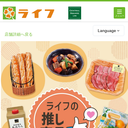
ホーム
Language
店舗詳細へ戻る
店舗・チラシ情報
ライフの
オンラインストア
ライフ
ネットスーパー
企業情報
IR情報