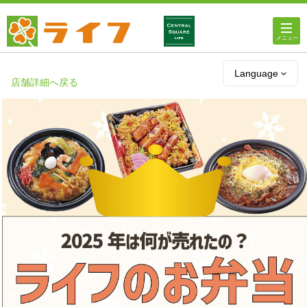
ホーム
Language
店舗詳細へ戻る
店舗・チラシ情報
ライフの
オンラインストア
ライフ
ネットスーパー
企業情報
IR情報