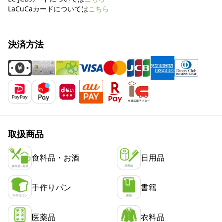
LaCuCaカードについては
こちら
決済方法
取扱商品
食料品・お酒
日用品
手作りパン
書籍
医薬品
衣料品