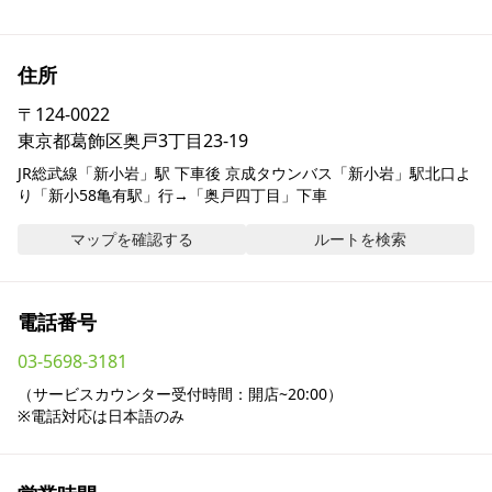
採用情報
住所
お問い合わせ
〒
124-0022
東京都葛飾区奥戸3丁目23-19
Contact us in English
JR総武線「新小岩」駅 下車後 京成タウンバス「新小岩」駅北口よ
り「新小58亀有駅」行→「奥戸四丁目」下車
マップを確認する
ルートを検索
電話番号
03-5698-3181
（サービスカウンター受付時間：開店~20:00）

※電話対応は日本語のみ