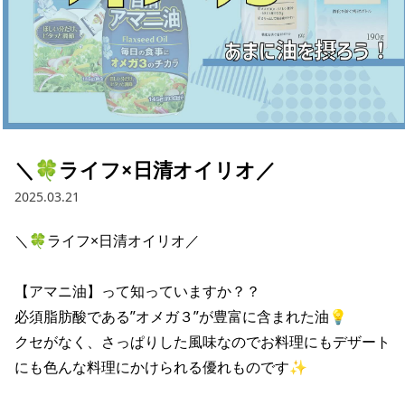
採用情報
お問い合わせ
Contact us in English
＼🍀ライフ×日清オイリオ／
2025.03.21
＼🍀ライフ×日清オイリオ／

【アマニ油】って知っていますか？？

必須脂肪酸である”オメガ３”が豊富に含まれた油💡

クセがなく、さっぱりした風味なのでお料理にもデザート
にも色んな料理にかけられる優れものです✨
