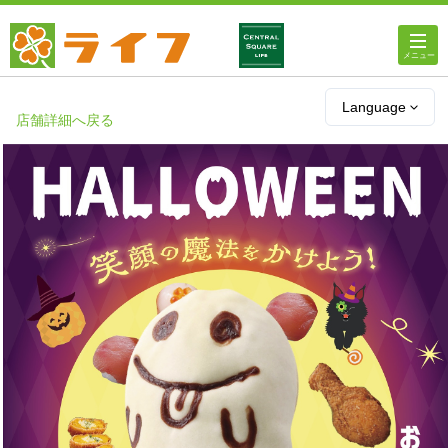
ホーム
Language
店舗詳細へ戻る
店舗・チラシ情報
ライフの
オンラインストア
ライフ
ネットスーパー
企業情報
IR情報