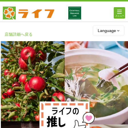
ホーム
Language
店舗詳細へ戻る
店舗・チラシ情報
ライフの
オンラインストア
ライフ
ネットスーパー
企業情報
IR情報