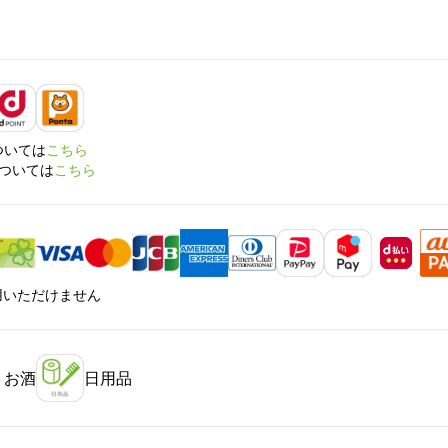
については
こちら
については
こちら
利用いただけません
・お酒
日用品