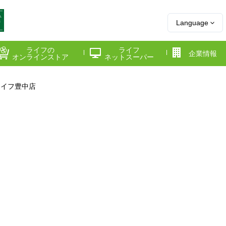
Language
ライフの
ライフ
企業情報
オンラインストア
ネットスーパー
ライフ豊中店
県
神奈川県
千葉県
府
京都府
兵庫県