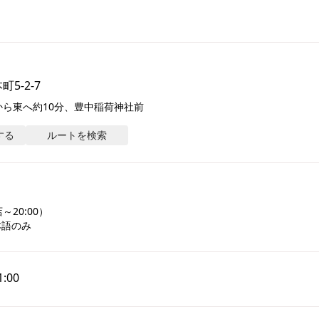
5-2-7
ら東へ約10分、豊中稲荷神社前
する
ルートを検索
20:00）

本語のみ
1:00