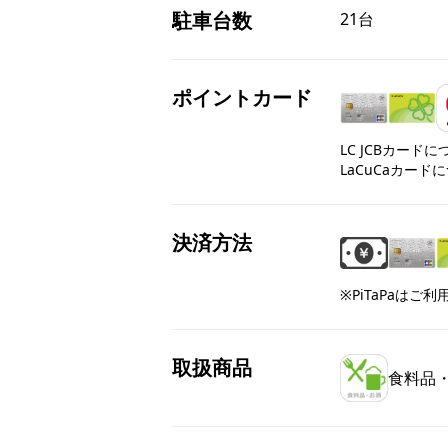
駐車台数
21台
ポイントカード
LC JCBカード
LaCuCaカード
決済方法
※PiTaPaはご
取扱商品
食料品