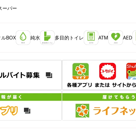
スーパー
ルBOX
純水
多目的トイレ
ATM
AED