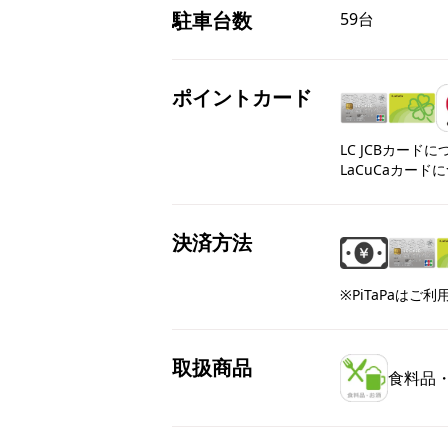
駐車台数
59台
ポイントカード
LC JCBカード
LaCuCaカード
決済方法
※PiTaPaはご
取扱商品
食料品