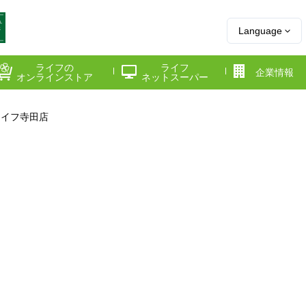
Language
ライフの
ライフ
企業情報
オンラインストア
ネットスーパー
ライフ寺田店
県
神奈川県
千葉県
府
京都府
兵庫県