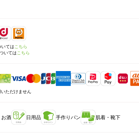
については
こちら
については
こちら
利用いただけません
・お酒
日用品
手作りパン
肌着・靴下