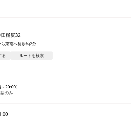
田樋尻32
から東南へ徒歩約2分
する
ルートを検索
20:00）

本語のみ
1:00