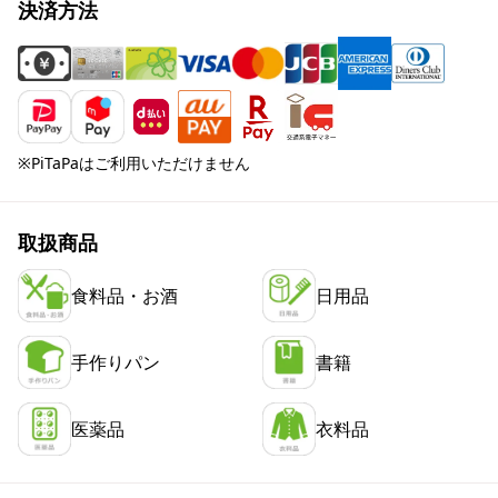
決済方法
※PiTaPaはご利用いただけません
取扱商品
食料品・お酒
日用品
手作りパン
書籍
医薬品
衣料品