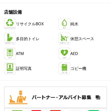
店舗設備
リサイクルBOX
純水
多目的トイレ
休憩スペース
ATM
AED
証明写真
コピー機