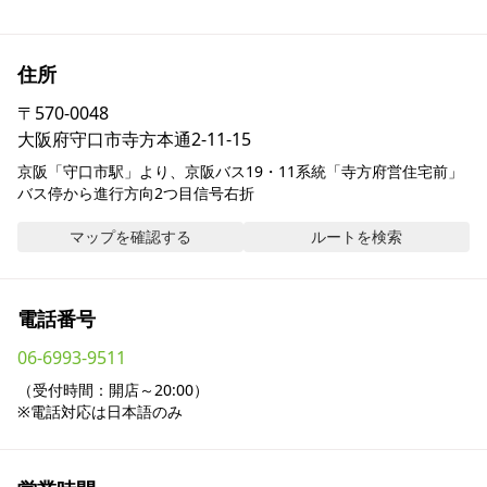
採用情報
住所
お問い合わせ
〒
570-0048
大阪府守口市寺方本通2-11-15
Contact us in English
京阪「守口市駅」より、京阪バス19・11系統「寺方府営住宅前」
バス停から進行方向2つ目信号右折
マップを確認する
ルートを検索
電話番号
06-6993-9511
（受付時間：開店～20:00）

※電話対応は日本語のみ