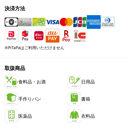
決済方法
※PiTaPaはご利用いただけません
取扱商品
食料品・お酒
日用品
手作りパン
書籍
医薬品
衣料品